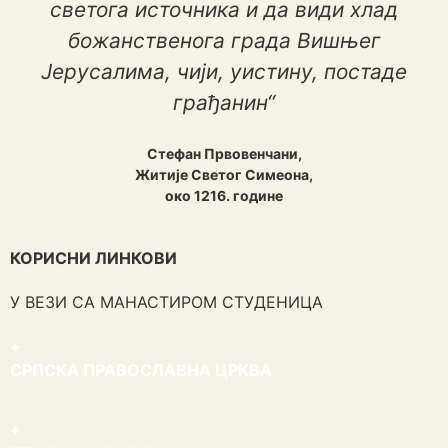
светога источника и да види хлад
божанственога града Вишњег
Јерусалима, чији, уистину, постаде
грађанин“
Стефан Првовенчани,
Житије Светог Симеона,
око 1216. године
КОРИСНИ ЛИНКОВИ
У ВЕЗИ СА МАНАСТИРОМ СТУДЕНИЦА
+
СРПСКА ПРАВОСЛАВНА ЦРКВА
+