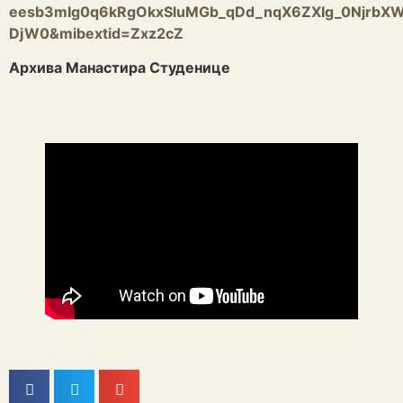
eesb3mIg0q6kRgOkxSluMGb_qDd_nqX6ZXIg_0NjrbX
DjW0&mibextid=Zxz2cZ
Архива Манастира Студенице