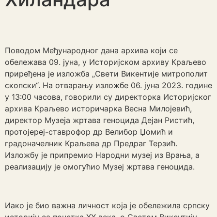
Поводом Међународног дана архива који се
обележава 09. јуна, у Историјском архиву Краљево
приређена је изложба „Свети Викентије митрополит
скопски“. На отварању изложбе 06. јуна 2023. године
у 13:00 часова, говорили су директорка Историјског
архива Краљево историчарка Весна Милојевић,
директор Музеја жртава геноцида Дејан Ристић,
протојереј-ставрофор др Велибор Џомић и
градоначелник Краљева др Предраг Терзић.
Изложбу је припремио Народни музеј из Врања, а
реализацију је омогућио Музеј жртава геноцида.
Иако је био важна личност која је обележила српску