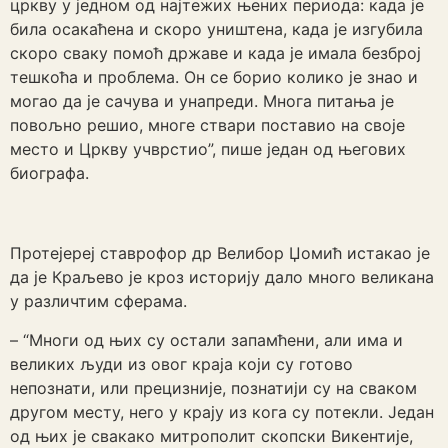
цркву у једном од најтежих њених периода: када је
била осакаћена и скоро уништена, када је изгубила
скоро сваку помоћ државе и када је имала безброј
тешкоћа и проблема. Он се борио колико је знао и
могао да је сачува и унапреди. Многа питања је
повољно решио, многе ствари поставио на своје
место и Цркву учврстио”, пише један од његових
биографа.
Протејереј ставрофор др Велибор Џомић истакао је
да је Краљево је кроз историју дало много великана
у различтим сферама.
– “Многи од њих су остали запамћени, али има и
великих људи из овог краја који су готово
непознати, или прецизније, познатији су на сваком
другом месту, него у крају из кога су потекли. Један
од њих је свакако митрополит скопски Викентије,