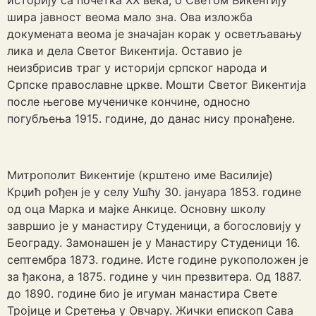
историју са почетка XX века, о Светом Викентију
шира јавност веома мало зна. Ова изложба
докумената веома је значајан корак у осветљавању
лика и дела Светог Викентија. Оставио је
неизбрисив траг у историји српског народа и
Српске православне цркве. Мошти Светог Викентија
после његове мученичке кончине, односно
погубљења 1915. године, до данас нису пронађене.
Митрополит Викентије (крштено име Василије)
Крџић рођен је у селу Ушћу 30. јануара 1853. године
од оца Марка и мајке Анкице. Основну школу
завршио је у манастиру Студеници, а богословију у
Београду. Замонашен је у Манастиру Студеници 16.
септембра 1873. године. Исте године рукоположен је
за ђакона, а 1875. године у чин презвитера. Од 1887.
до 1890. године био је игуман манастира Свете
Тројице и Сретења у Овчару. Жички епископ Сава