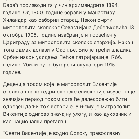
Бараћ производи га у чин архимандрита 1894.
године. Од 1900. године борави у Манастиру
Хиландар као саборни старац. Након смрти
митрополита скопског Севастијана Дебељковића 13.
октобра 1905. године изабран је и посвећен у
Цариграду за митрополита скопске епархије. Након
тога одмах долази у Скопље. Био је трећи владика
Србин након укидања Пећке патријаршије 1766.
године. Убили су га бугарски окупатори 1915.
године.
Деценија током које је митрополит Викентије
столовао на катедри скопске епископије изузетно је
значајан период током кога ће далекосежно бити
одређен даљи ток историје. У њему је митрополит
Викентије одиграо значајну улогу, и као духовник и
као национални прегалац.
“Свети Викентије је водио Српску православну