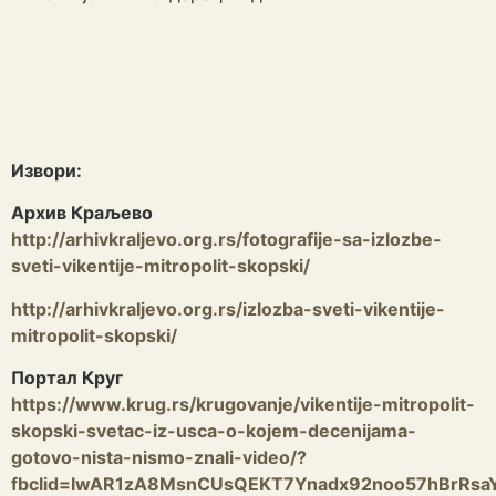
Извори:
Архив Краљево
http://arhivkraljevo.org.rs/fotografije-sa-izlozbe-
sveti-vikentije-mitropolit-skopski/
http://arhivkraljevo.org.rs/izlozba-sveti-vikentije-
mitropolit-skopski/
Портал Круг
https://www.krug.rs/krugovanje/vikentije-mitropolit-
skopski-svetac-iz-usca-o-kojem-decenijama-
gotovo-nista-nismo-znali-video/?
fbclid=IwAR1zA8MsnCUsQEKT7Ynadx92noo57hBrRsa