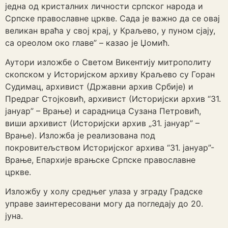
једна од кристалних личности српског народа и
Српске православне цркве. Сада је важно да се овај
великан враћа у свој крај, у Краљево, у пуном сјају,
са ореолом око главе” – казао је Џомић.
Аутори изложбе о Светом Викентију митрополиту
скопском у Историјском архиву Краљево су Горан
Судимац, архивист (Државни архив Србије) и
Предраг Стојковић, архивист (Историјски архив “31.
јануар” – Врање) и сарадница Сузана Петровић,
виши архивист (Историјски архив „31. јануар” –
Врање). Изложба је реализована под
покровитељством Историјског архива “31. јануар”-
Врање, Епархије врањске Српске православне
цркве.
Изложбу у холу средњег улаза у зграду Градске
управе заинтересовани могу да погледају до 20.
јуна.