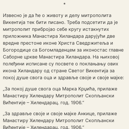
*
Извесно је да ће о животу и делу митрополита
Викентија тек бити писано. Треба подсетити да је
митрополит прибројао себе кругу истакнутих
приложника Манастира Хиландара дарујући две
вредне престоне иконе Христа Сведржитеља и
Богородице са Богомладенцем за иконостас главне
Саборне цркве Манастира Хиландара. На њиховој
полеђини исписане су посвете о поклањању ових
икона Хиландару од стране Светог Викентија за
покој душе свога оца и здравље своје и своје мајке:
„За покој душе свога оца Марка Крџића, прилаже
Манастиру Хилендару Митрополит Скопљански
Вићентије – Хилендарац. год. 1906.“
„За здравље своје и своје мајке Анкице, прилаже
Манастиру Хилендару Митрополит Скопљански
Вићентије – Хилендарац. год. 1906.“