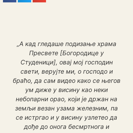
„А кад гледаше подизање храма
Пресвете [Богородице у
Студеници], овај мој господин
свети, верујте ми, о господо и
браћо, да сам видео како се његов
ум диже у висину као неки
небопарни орао, који је држан на
земљи везан узама железним, па
се истргао и у висину узлетео да
дође до онога бесмртнога и