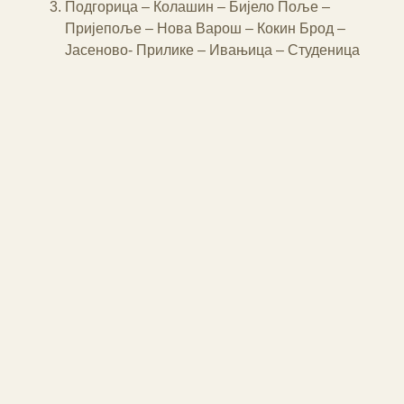
Подгорица – Колашин – Бијело Поље –
Пријепоље – Нова Варош – Кокин Брод –
Јасеново- Прилике – Ивањица – Студеница