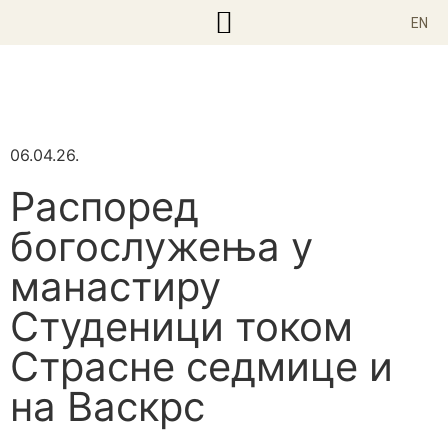
EN
Корисни текстови
06.04.26.
Распоред
богослужења у
манастиру
Студеници током
Страсне седмице и
на Васкрс