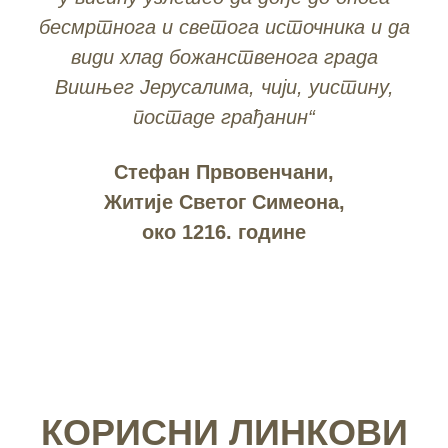
бесмртнога и светога источника и да
види хлад божанственога града
Вишњег Јерусалима, чији, уистину,
постаде грађанин“
Стефан Првовенчани,
Житије Светог Симеона,
око 1216. године
КОРИСНИ ЛИНКОВИ