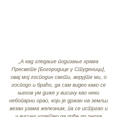
„А кад гледаше подизање храма
Пресвете [Богородице у Студеници],
овај мој господин свети, верујте ми, о
господо и браћо, да сам видео како се
његов ум диже у висину као неки
небопарни орао, који је држан на земљи
везан узама железним, па се истргао и
у висину узлетео да дође до онога