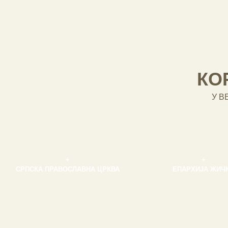
КО
У В
+
+
СРПСКА ПРАВОСЛАВНА ЦРКВА
ЕПАРХИЈА ЖИЧ