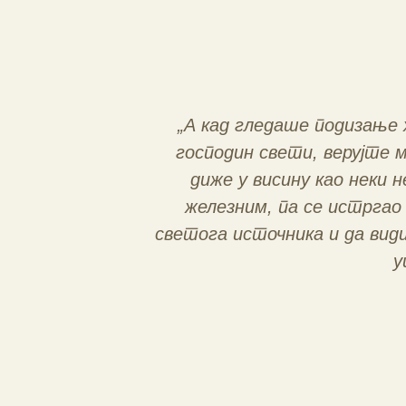
„А кад гледаше подизање 
господин свети, верујте м
диже у висину као неки н
железним, па се истргао 
светога источника и да вид
у