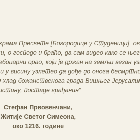
храма Пресвете [Богородице у Студеници], ова
и, о господо и браћо, да сам видео како се ње
ебопарни орао, који је држан на земљи везан у
и у висину узлетео да дође до онога бесмртно
и хлад божанственога града Вишњег Јерусалим
истину, постаде грађанин“
Стефан Првовенчани,
Житије Светог Симеона,
око 1216. године