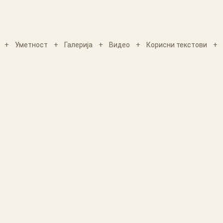
+
Уметност
+
Галерија
+
Видео
+
Корисни текстови
+