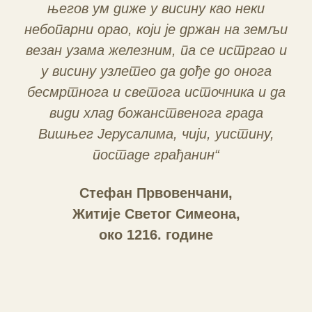
његов ум диже у висину као неки
небопарни орао, који је држан на земљи
везан узама железним, па се истргао и
у висину узлетео да дође до онога
бесмртнога и светога источника и да
види хлад божанственога града
Вишњег Јерусалима, чији, уистину,
постаде грађанин“
Стефан Првовенчани,
Житије Светог Симеона,
око 1216. године