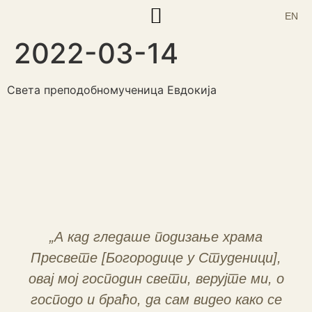
EN
2022-03-14
Корисни текстови
Света преподобномученица Евдокија
„А кад гледаше подизање храма
Пресвете [Богородице у Студеници],
овај мој господин свети, верујте ми, о
господо и браћо, да сам видео како се