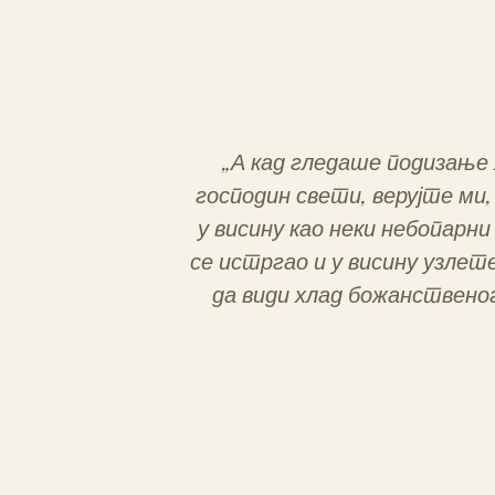
„А кад гледаше подизање 
господин свети, верујте ми,
у висину као неки небопарни
се истргао и у висину узлет
да види хлад божанственог