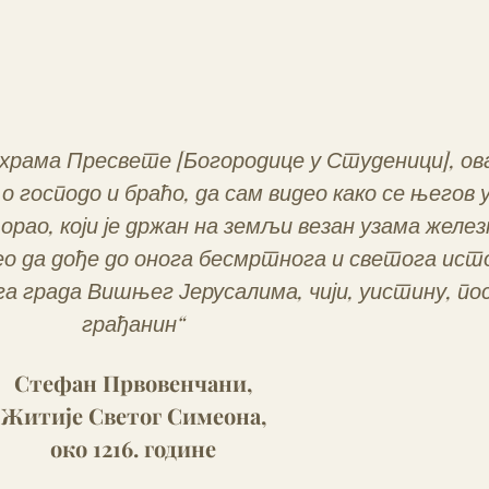
храма Пресвете [Богородице у Студеници], ова
 о господо и браћо, да сам видео како се његов 
 орао, који је држан на земљи везан узама желез
ео да дође до онога бесмртнога и светога ист
а града Вишњег Јерусалима, чији, уистину, п
грађанин“
Стефан Првовенчани,
Житије Светог Симеона,
око 1216. године