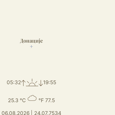
Донације
+
05:32
19:55
25.3
℃
℉
77.5
06.08.2026
|
24.07.7534