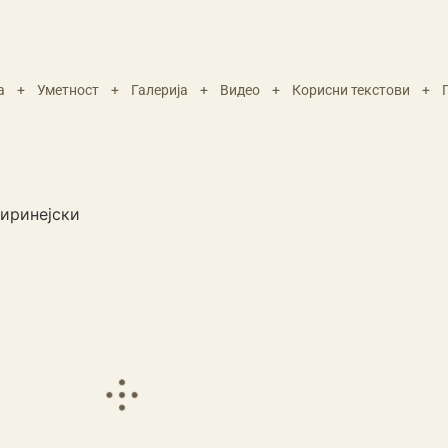
а
+
Уметност
+
Галерија
+
Видео
+
Корисни текстови
+
киринејски