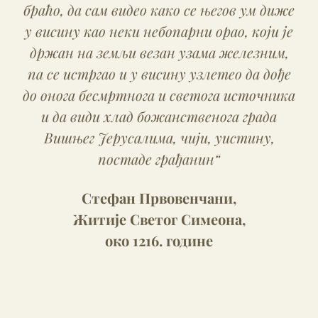
Бога у лепоти вишњега Јерусалима, у
Царству небеском“.
патријарх српски Господин
Герман (1899-1991),
говор на прослави
Осам векова Манастира Студенице
1986. године