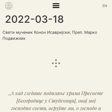
EN
2022-03-18
Свети мученик Конон Исавријски; Преп. Марко
Подвижник
„Студеница је грађена да спаја небо и
земљу, да буде лествица која узводи људе
са земље ка небу, да слави Тросунчаног