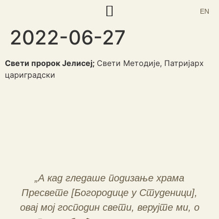
EN
2022-06-27
Корисни текстови
Свети пророк Јелисеј;
Свети Методије, Патријарх
цариградски
„А кад гледаше подизање храма
Пресвете [Богородице у Студеници],
овај мој господин свети, верујте ми, о