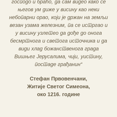
господо и браћо, да сам видео како се
његов ум диже у висину као неки
небопарни орао, који је држан на земљи
везан узама железним, па се истргао и
у висину узлетео да дође до онога
бесмртнога и светога источника и да
види хлад божанственога града
Вишњег Јерусалима, чији, уистину,
постаде грађанин“
Стефан Првовенчани,
Житије Светог Симеона,
око 1216. године