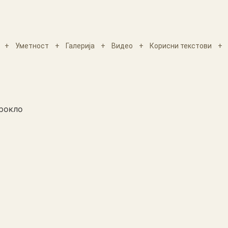
+
Уметност
+
Галерија
+
Видео
+
Корисни текстови
+
рокло