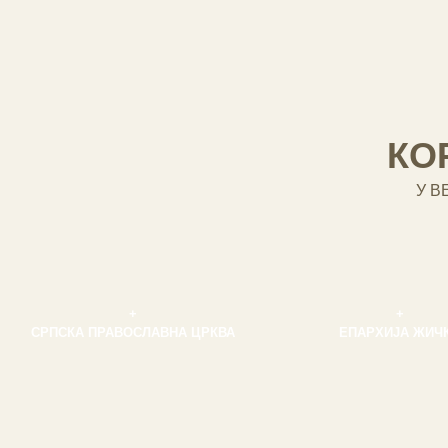
КО
У В
+
+
СРПСКА ПРАВОСЛАВНА ЦРКВА
ЕПАРХИЈА ЖИЧ