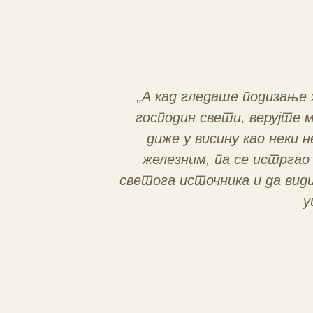
„А кад гледаше подизање 
господин свети, верујте м
диже у висину као неки н
железним, па се истргао 
светога источника и да вид
у