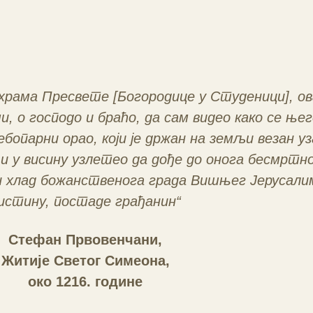
храма Пресвете [Богородице у Студеници], ова
и, о господо и браћо, да сам видео како се ње
ебопарни орао, који је држан на земљи везан у
и у висину узлетео да дође до онога бесмртно
и хлад божанственога града Вишњег Јерусалим
истину, постаде грађанин“
Стефан Првовенчани,
Житије Светог Симеона,
око 1216. године