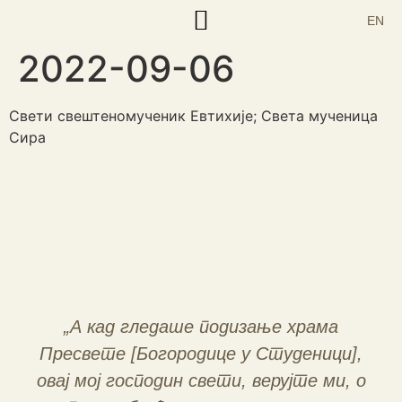
EN
2022-09-06
Корисни текстови
Свети свештеномученик Евтихије; Света мученица
Сира
„А кад гледаше подизање храма
Пресвете [Богородице у Студеници],
овај мој господин свети, верујте ми, о