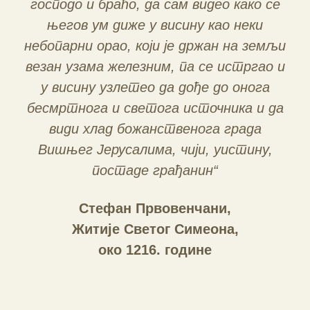
господо и браћо, да сам видео како се
његов ум диже у висину као неки
небопарни орао, који је држан на земљи
везан узама железним, па се истргао и
у висину узлетео да дође до онога
бесмртнога и светога источника и да
види хлад божанственога града
Вишњег Јерусалима, чији, уистину,
постаде грађанин“
Стефан Првовенчани,
Житије Светог Симеона,
око 1216. године