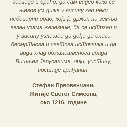
господо и браћо, да сам видео како се
његов ум диже у висину као неки
небопарни орао, који је држан на земљи
везан узама железним, па се истргао и
у висину узлетео да дође до онога
бесмртнога и светога источника и да
види хлад божанственога града
Вишњег Јерусалима, чији, уистину,
постаде грађанин“
Стефан Првовенчани,
Житије Светог Симеона,
око 1216. године