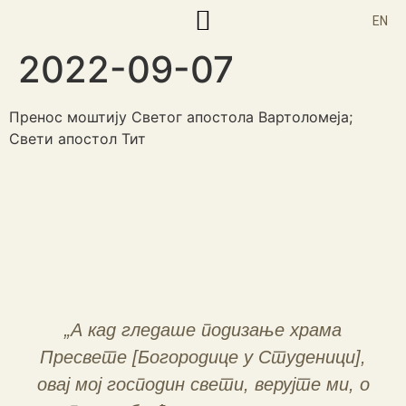
EN
2022-09-07
Корисни текстови
Пренос моштију Светог апостола Вартоломеја;
Свети апостол Тит
„А кад гледаше подизање храма
Пресвете [Богородице у Студеници],
овај мој господин свети, верујте ми, о