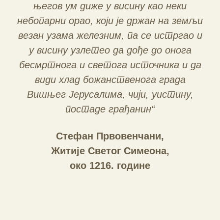
његов ум диже у висину као неки
небопарни орао, који је држан на земљи
везан узама железним, па се истргао и
у висину узлетео да дође до онога
бесмртнога и светога источника и да
види хлад божанственога града
Вишњег Јерусалима, чији, уистину,
постаде грађанин“
Стефан Првовенчани,
Житије Светог Симеона,
око 1216. године