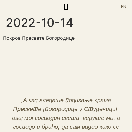
EN
2022-10-14
Корисни текстови
Покров Пресвете Богородице
„А кад гледаше подизање храма
Пресвете [Богородице у Студеници],
овај мој господин свети, верујте ми, о
господо и браћо, да сам видео како се