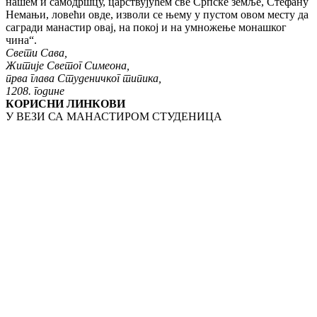
нашем и самодршцу, царствујућем све Српске земље, Стефану
Немањи, ловећи овде, изволи се њему у пустом овом месту да
сагради манастир овај, на покој и на умножење монашког
чина“.
Свети Сава,
Житије Светог Симеона,
прва глава Студеничког типика,
1208. године
КОРИСНИ ЛИНКОВИ
У ВЕЗИ СА МАНАСТИРОМ СТУДЕНИЦА
+
СРПСКА ПРАВОСЛАВНА ЦРКВА
+
ЕПАРХИЈА ЖИЧКА
+
ПОКЛОНИЧКА АГЕНЦИЈА ЕПАРХИЈЕ ЖИЧКЕ
+ ПОСЕТЕ МАНАСТИРУ
+
ДОНАЦИЈЕ
+
ФЕЈСБУК СТРАНИЦА О МАНАСТИРУ СТУДЕНИЦИ