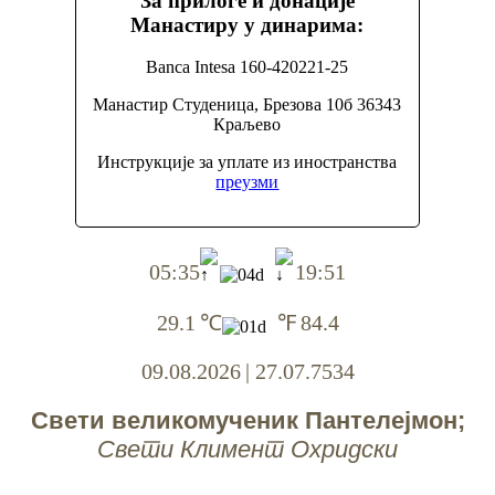
За прилоге и донације
Манастиру у динарима:
Banca Intesa 160-420221-25
Манастир Студеница, Брезова 10б 36343
Краљево
Инструкције за уплате из иностранства
преузми
05:35
19:51
29.1
℃
℉
84.4
09.08.2026
|
27.07.7534
Свети великомученик Пантелејмон;
Свети Климент Охридски