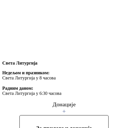
+
СТУДЕНИЦА.ИНФО
+
Google изложба Студеница
+
ИЗЛОЖБА У ГАЛЕРИЈИ САНУ
+
ХЕРБАРИЈУМ ПРОИЗВОДИ
Света Литургија
Недељом и празником:
Света Литургија у 8 часова
Радним даном:
Света Литургија у 6:30 часова
Донације
+