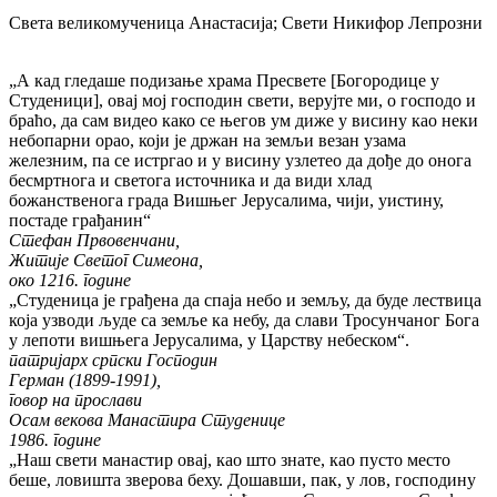
Света великомученица Анастасија; Свети Никифор Лепрозни
„А кад гледаше подизање храма Пресвете [Богородице у
Студеници], овај мој господин свети, верујте ми, о господо и
браћо, да сам видео како се његов ум диже у висину као неки
небопарни орао, који је држан на земљи везан узама
железним, па се истргао и у висину узлетео да дође до онога
бесмртнога и светога источника и да види хлад
божанственога града Вишњег Јерусалима, чији, уистину,
постаде грађанин“
Стефан Првовенчани,
Житије Светог Симеона,
око 1216. године
„Студеница је грађена да спаја небо и земљу, да буде лествица
која узводи људе са земље ка небу, да слави Тросунчаног Бога
у лепоти вишњега Јерусалима, у Царству небеском“.
патријарх српски Господин
Герман (1899-1991),
говор на прослави
Осам векова Манастира Студенице
1986. године
„Наш свети манастир овај, као што знате, као пусто место
беше, ловишта зверова беху. Дошавши, пак, у лов, господину