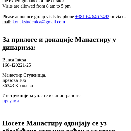
the expert guidance of the curator.
Visits are allowed from 8 am to 5 pm.
Please announce group visits by phone
+381 64 646 7492
or via e-
mail:
konakstudenica@gmail.com
За прилоге и донације Манастиру у
динарима:
Banca Intesa
160-420221-25
Манастир Студеница,
Брезова 10б
36343 Краљево
Инструкције за уплате из иностранства
преузми
Посете Манастиру одвијају се уз
обезбеђено стручно вођење кустоса.