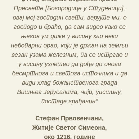
Пресвете [Богородице у Студеници],
овај мој господин свети, верујте ми, о
господо и браћо, да сам видео како се
његов ум диже у висину као неки
небопарни орао, који је држан на земљи
везан узама железним, па се истргао и
у висину узлетео да дође до онога
бесмртнога и светога источника и да
види хлад божанственога града
Вишњег Јерусалима, чији, уистину,
постаде грађанин“
Стефан Првовенчани,
Житије Светог Симеона,
око 1216. године