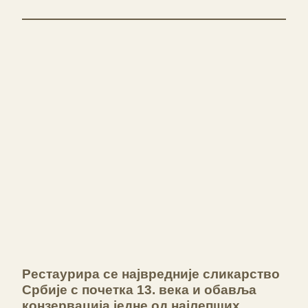
Рестаурира се највредније сликарство
Србије с почетка 13. века и обавља
конзервација једне од најлепших