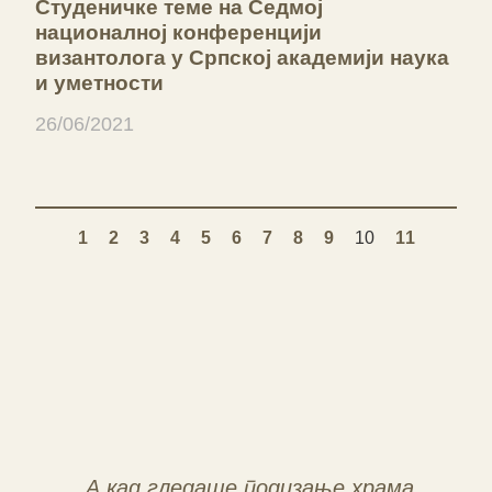
Студеничке теме на Седмој
националној конференцији
византолога у Српској академији наука
и уметности
26/06/2021
1
2
3
4
5
6
7
8
9
10
11
„А кад гледаше подизање храма